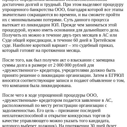
достаточно долгий и трудный. При этом выделяют процедуру
упрощенного банкротства ООО, благодаря которой все этапы
значительно сокращаются во времени, и вы сможете пройти
их с минимальными потерями. Суть данного процесса
вытекает из ликвидации ЮЛ. Прежде чем заниматься этой
процедурой, нужно иметь основания для дальнейшего дела.
Получить их можно в течение двух-трех месяцев в АС или
Суде общей юрисдикции, в течение 60 дней в Третейском
суде. Наиболее короткий вариант – это судебный приказ,
который готовят на протяжении месяца.
После того, как был получен акт о взыскании с заемщика
суммы долга в размере от 2 000 000 рублей для
«дружественного» кредитора, учредителями должно быть
принято решение о ликвидации организации. Затем в ЕГРЮЛ
вносятся соответствующие записи и подают объявление о том,
что компания была ликвидирована.
После чего в ходе упрощенной процедуры ООО,
«дружественным» кредитором подается заявление в АС,
расположенный по месту регистрации организации с
задолженностью. Его цель – признание последней
неплатежеспособной и открытие конкурсных торгов (в
качестве управляющего можно указать того кандидата,
которого выберет должник). На протяжении 30 дней будет